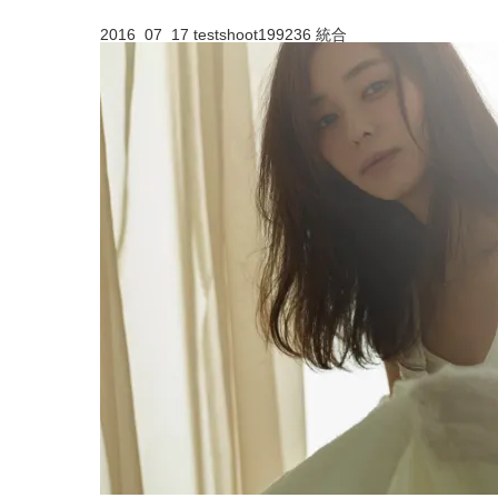
2016_07_17 testshoot199236 統合